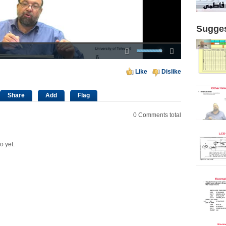
Sugges
Mute
Fullscreen
00:00
Like
Dislike
Share
Add
Flag
0
Comments total
o yet.