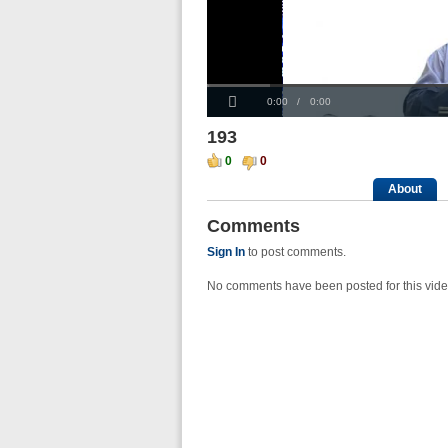
Progress
00:00
:
Loaded
: 0%
Play
0%
Current
Duration
0:00
/
0:00
Time
Time
193
0
0
About
Comments
Sign In
to post comments.
No comments have been posted for this vide